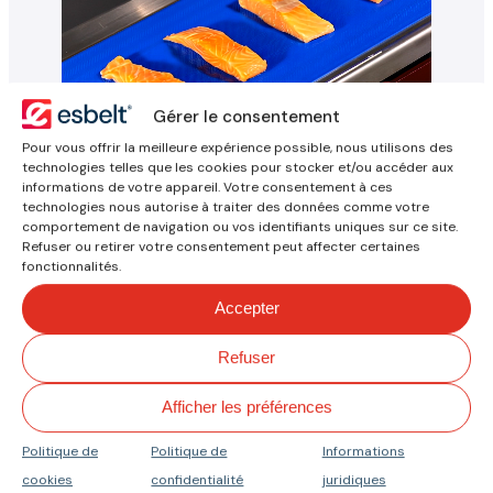
Gérer le consentement
Pour vous offrir la meilleure expérience possible, nous utilisons des
Contactez
technologies telles que les cookies pour stocker et/ou accéder aux
informations de votre appareil. Votre consentement à ces
technologies nous autorise à traiter des données comme votre
comportement de navigation ou vos identifiants uniques sur ce site.
Refuser ou retirer votre consentement peut affecter certaines
fonctionnalités.
Écrivez-nous si vous avez des
questions concernant une
Accepter
bande ou une application, si
vous souhaitez une solution
Refuser
personnalisée ou si vous avez
Afficher les préférences
besoin de plus d’informations.
Politique de
Politique de
Informations
Votre demande
cookies
confidentialité
juridiques