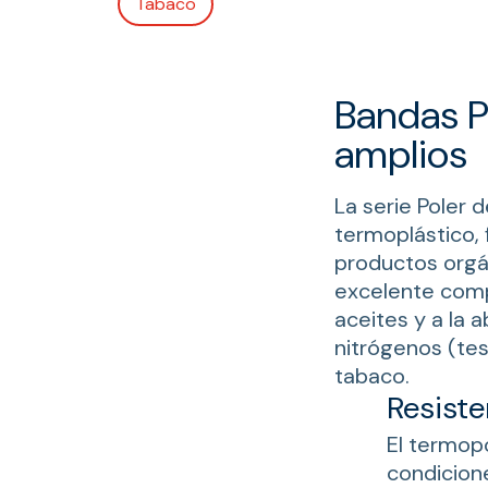
Tabaco
Bandas P
amplios
La serie Poler 
termoplástico, 
productos orgán
excelente comp
aceites y a la 
nitrógenos (test
tabaco.
Resiste
El termopo
condicion