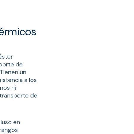
térmicos
éster
sporte de
 Tienen un
stencia a los
nos ni
l transporte de
cluso en
 rangos