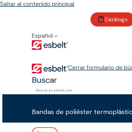
Saltar al contenido principal
Catálogo
Inicio
Productos
Español
Bandas transportadoras
Con tejido
Poler
Cerrar formulario de b
Buscar
Poler
Bandas de poliéster termoplásti