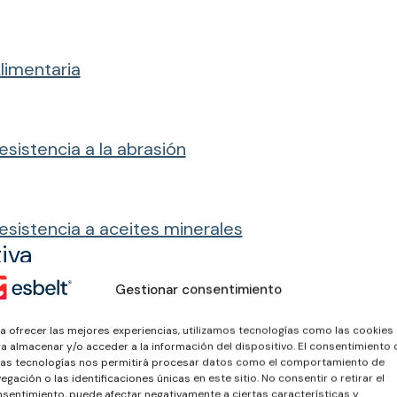
limentaria
esistencia a la abrasión
esistencia a aceites minerales
iva
Gestionar consentimiento
ios
a ofrecer las mejores experiencias, utilizamos tecnologías como las cookies
a almacenar y/o acceder a la información del dispositivo. El consentimiento 
es a temperaturas en continuo entre -20ºC y +10
as tecnologías nos permitirá procesar datos como el comportamiento de
egación o las identificaciones únicas en este sitio. No consentir o retirar el
nden halógenos ni nitrógenos en su combustión.
sentimiento, puede afectar negativamente a ciertas características y