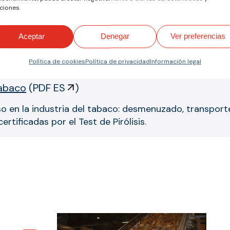
ciones.
ondiciones de fricción sin deteriorarse rápidame
Aceptar
Denegar
Ver preferencias
Política de cookies
Política de privacidad
Información legal
tabaco
(
PDF ES
)
 en la industria del tabaco: desmenuzado, transporte
tificadas por el Test de Pirólisis.