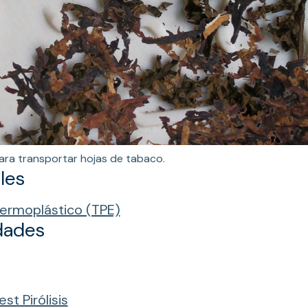
para transportar hojas de tabaco.
les
termoplástico (TPE)
dades
est Pirólisis