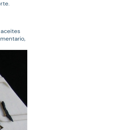
rte.
 aceites
imentario,