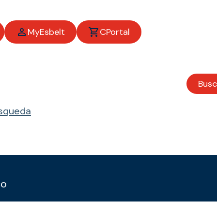
MyEsbelt
CPortal
Busc
úsqueda
co