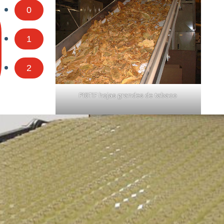
0
1
2
P18T1F hojas grandes de tabaco